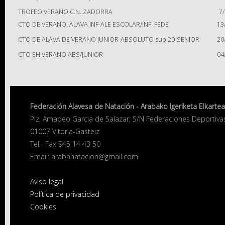
TROFEO VERANO C.N. ZADORRA
7
CTO DE VERANO. ALAVA INF-ALE ESCOLAR/INF. FEDE
13
CTO DE ALAVA DE VERANO JUNIOR-ABSOLUTO sub 20-SENIOR
20
CTO EH VERANO ABS/JUNIOR
04
Federación Alavesa de Natación - Arabako Igeriketa Elkartea
Plz. Amadeo Garcia de Salazar, S/N Federaciones Deportiva
01007 Vitoria-Gasteiz
Tel.- Fax 945 14 43 50
Email: arabanatacion@gmail.com
Aviso legal
Política de privacidad
Cookies