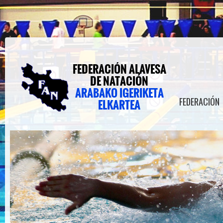
FEDERACIÓN