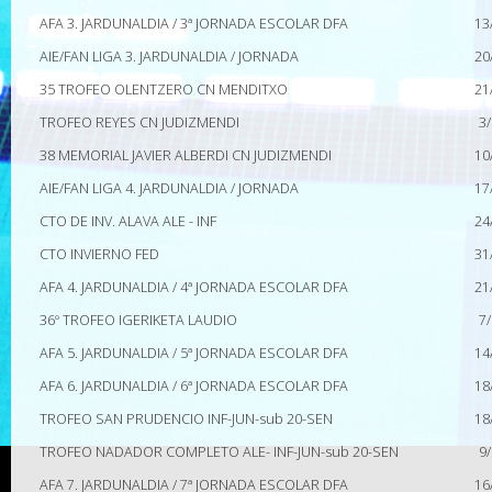
AFA 3. JARDUNALDIA / 3ª JORNADA ESCOLAR DFA
13
AIE/FAN LIGA 3. JARDUNALDIA / JORNADA
20
35 TROFEO OLENTZERO CN MENDITXO
21
TROFEO REYES CN JUDIZMENDI
3
38 MEMORIAL JAVIER ALBERDI CN JUDIZMENDI
10
AIE/FAN LIGA 4. JARDUNALDIA / JORNADA
17
CTO DE INV. ALAVA ALE - INF
24
CTO INVIERNO FED
31
AFA 4. JARDUNALDIA / 4ª JORNADA ESCOLAR DFA
21
36º TROFEO IGERIKETA LAUDIO
7
AFA 5. JARDUNALDIA / 5ª JORNADA ESCOLAR DFA
14
AFA 6. JARDUNALDIA / 6ª JORNADA ESCOLAR DFA
18
TROFEO SAN PRUDENCIO INF-JUN-sub 20-SEN
18
TROFEO NADADOR COMPLETO ALE- INF-JUN-sub 20-SEN
9
AFA 7. JARDUNALDIA / 7ª JORNADA ESCOLAR DFA
16