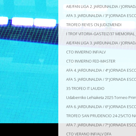
AIE/FAN LIGA 2. JARDUNALDIA / JORNAD
AFA 3. JARDUNALDIA / 3ª JORNADA ESC
TROFEO REYES CN JUDIZMENDI
I TROF VITORIA-GASTEIZ/37 MEMORIAL 
AIE/FAN LIGA 3. JARDUNALDIA / JORNAD
CTO INVIERNO INF/ALV
CTO INVIERNO FED-MASTER
AFA 4. JARDUNALDIA / 4ª JORNADA ESC
AFA 5. JARDUNALDIA / 5ª JORNADA ESC
35 TROFEO IT LAUDIO
Udaberriko Lehiaketa 2025 Torneo Pri
AFA 6. JARDUNALDIA / 6ª JORNADA ESC
TROFEO SAN PRUDENCIO 24-25/CTO 
AFA 7. JARDUNALDIA / 7ª JORNADA ESC
CTO VERANO INF/ALV DFA