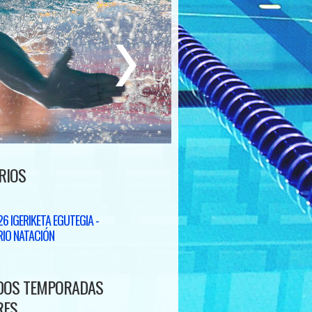
RIOS
6 IGERIKETA EGUTEGIA -
IO NATACIÓN
DOS TEMPORADAS
RES