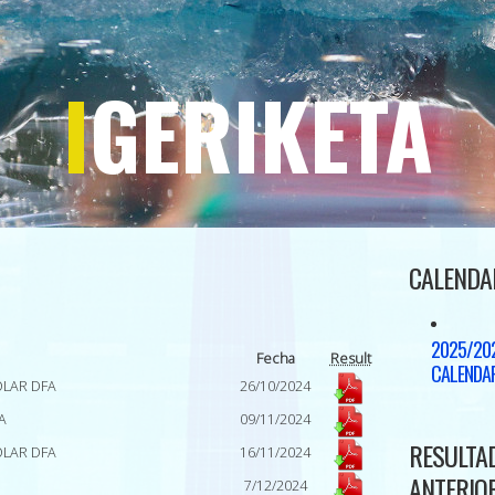
I
GERIKETA
CALENDA
2025/202
Fecha
Result
CALENDAR
OLAR DFA
26/10/2024
A
09/11/2024
RESULTA
OLAR DFA
16/11/2024
ANTERIO
7/12/2024