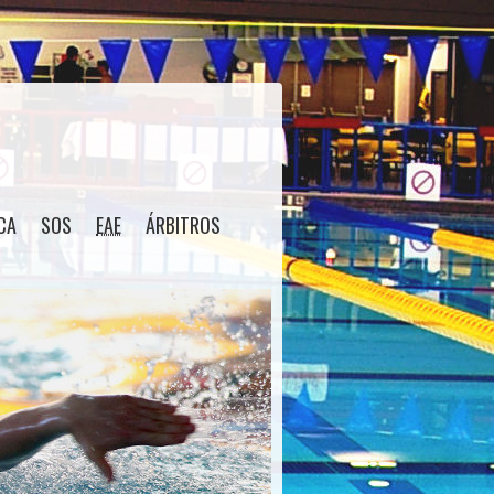
CA
SOS
EAE
ÁRBITROS