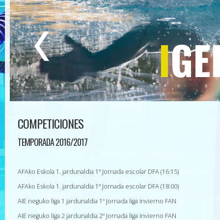
I
GE
COMPETICIONES
TEMPORADA 2016/2017
AFAko Eskola 1. jardunaldia 1ª Jornada escolar DFA (16:15)
AFAko Eskola 1. jardunaldia 1ª Jornada escolar DFA (18:00)
AIE neguko liga 1 jardunaldia 1º Jornada liga invierno FAN
AIE neguko liga 2 jardunaldia 2º Jornada liga invierno FAN